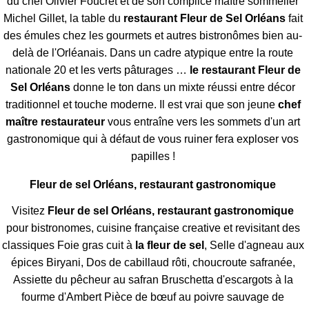
du chef Olivier Foucret et de son complice maître sommelier
Michel Gillet, la table du
restaurant Fleur de Sel Orléans
fait
des émules chez les gourmets et autres bistronômes bien au-
delà de l'Orléanais. Dans un cadre atypique entre la route
nationale 20 et les verts pâturages …
le restaurant Fleur de
Sel Orléans
donne le ton dans un mixte réussi entre décor
traditionnel et touche moderne. Il est vrai que son jeune
chef
maître restaurateur
vous entraîne vers les sommets d'un art
gastronomique qui à défaut de vous ruiner fera exploser vos
papilles !
Fleur de sel Orléans, restaurant gastronomique
Visitez
Fleur de sel Orléans, restaurant gastronomique
pour bistronomes, cuisine française creative et revisitant des
classiques Foie gras cuit à
la fleur de sel
, Selle d'agneau aux
épices Biryani, Dos de cabillaud rôti, choucroute safranée,
Assiette du pêcheur au safran Bruschetta d'escargots à la
fourme d'Ambert Pièce de bœuf au poivre sauvage de