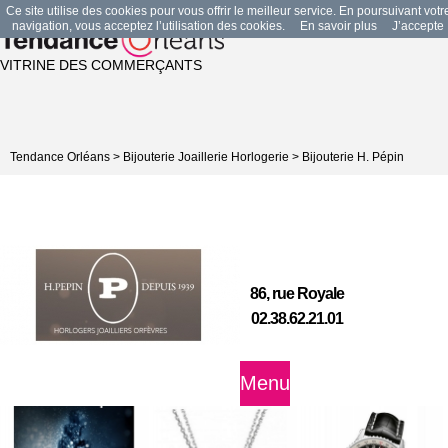
Ce site utilise des cookies pour vous offrir le meilleur service. En poursuivant votr
navigation, vous acceptez l’utilisation des cookies.
En savoir plus
J’accepte
VITRINE DES COMMERÇANTS
Tendance Orléans
>
Bijouterie Joaillerie Horlogerie
>
Bijouterie H. Pépin
86, rue Royale
02.38.62.21.01
Menu